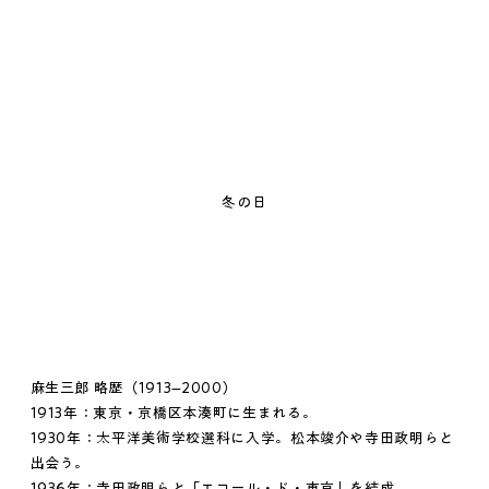
冬の日
麻生三郎 略歴（1913–2000）
1913年：東京・京橋区本湊町に生まれる。
1930年：太平洋美術学校選科に入学。松本竣介や寺田政明らと
出会う。
1936年：寺田政明らと「エコール・ド・東京」を結成。