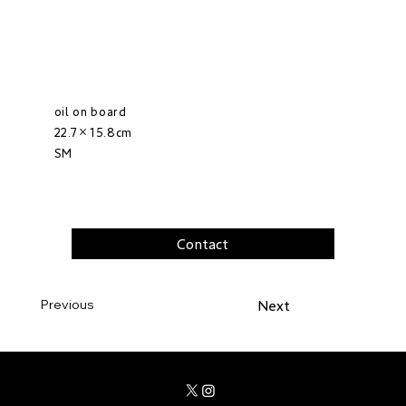
oil on board
22.7×15.8cm
SM
Contact
Previous
Next