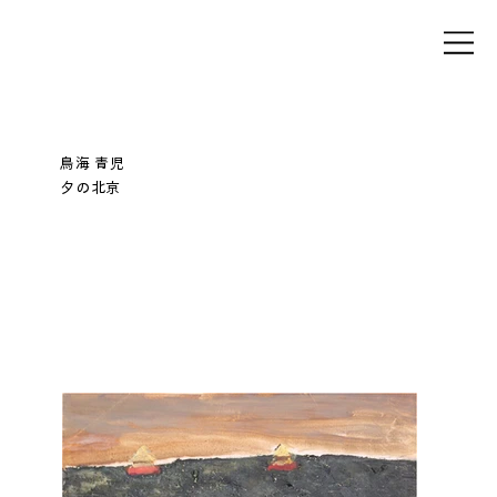
鳥海 青児
夕の北京