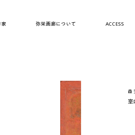
作家
弥栄画廊について
ACCESS
森
室